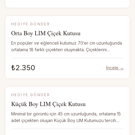
GIRIŞ YAP
HEDIYE GÖNDER
Orta Boy LIM Çiçek Kutusu
En popüler ve eğlenceli kutumuz 70’er cm uzunluğunda
ortalama 18 farklı çiçekten oluşmakta. Çiçeklerini
dilediğin gibi tasarlayarak yemek masanda veya
dresuarın üzerinde sergileyebilirsin! NOT: Vazo dahil
₺2.350
İncele →
değildir.
HEDIYE GÖNDER
Küçük Boy LIM Çiçek Kutusu
Minimal bir görüntü için 45 cm uzunluğunda, ortalama 15
adet çiçekten oluşan Küçük Boy LIM Kutumuzu tercih
edebilirsin . Küçük bir orta sehpa üzerinde LIM
Çiçeklerin çok güzel görünecek ! NOT : Vazo dahil