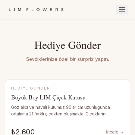
SIPARIŞ VER
Hediye Gönder
ABONELIK
MONO COLLECTION
Sevdiklerinize özel bir sürpriz yapın.
GELIN BUKETI
HEDIYE GÖNDER
HEDIYE GÖNDER
LIM FRAGRANCE
Büyük Boy LIM Çiçek Kutusu
HAKKIMIZDA
Göz alıcı ve havalı kutumuz 90’ar cm uzunluğunda
ortalama 21 farklı çiçekten oluşmakta. Çiçeklerini
BLOG
dilediğin gibi tasarlayarak kalabalık davet masalarında
İLETIŞIM
veya yüksek tavanlı bir koridorda sergileyebilirsin! NOT:
₺2.600
İncele →
Vazo dahil değildir.