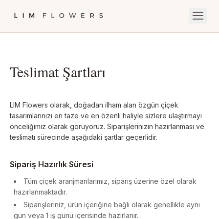
SIPARIŞ VER
Teslimat Şartları
ABONELIK
MONO COLLECTION
LIM Flowers olarak, doğadan ilham alan özgün çiçek
GELIN BUKETI
tasarımlarınızı en taze ve en özenli haliyle sizlere ulaştırmayı
önceliğimiz olarak görüyoruz. Siparişlerinizin hazırlanması ve
HEDIYE GÖNDER
teslimatı sürecinde aşağıdaki şartlar geçerlidir.
LIM FRAGRANCE
Sipariş Hazırlık Süresi
HAKKIMIZDA
Tüm çiçek aranjmanlarımız, sipariş üzerine özel olarak
BLOG
hazırlanmaktadır.
Siparişleriniz, ürün içeriğine bağlı olarak genellikle aynı
İLETIŞIM
gün veya 1 iş günü içerisinde hazırlanır.